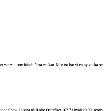
 det var vad som hände förra veckan. Men nu har vi en ny vecka och
 Goode Show. Lyssna på Radio Österåker 103,7 i kväll 20.00 (repris