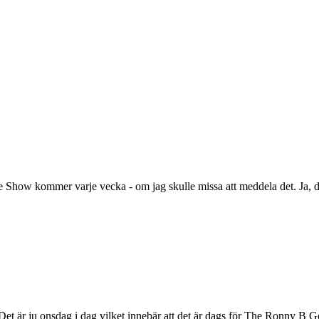
ode Show kommer varje vecka - om jag skulle missa att meddela det. Ja,
? Det är ju onsdag i dag vilket innebär att det är dags för The Ronny B