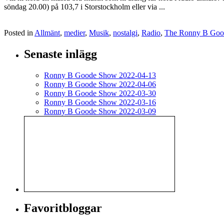
söndag 20.00) på 103,7 i Storstockholm eller via ...
Posted in
Allmänt
,
medier
,
Musik
,
nostalgi
,
Radio
,
The Ronny B Goo
Senaste inlägg
Ronny B Goode Show 2022-04-13
Ronny B Goode Show 2022-04-06
Ronny B Goode Show 2022-03-30
Ronny B Goode Show 2022-03-16
Ronny B Goode Show 2022-03-09
Favoritbloggar