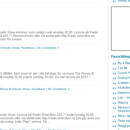
Ronny B
B Goode Show kommer som vanligt varje onsdag 20.00. Lyssna på Radio
å 103,7 i Storstockholm eller via webbradio http://radio.osteraker.se
ast för senare ...
B Goode Show
,
Vinylskivor
|
No Comments »
Favoritblo
By à Bla
Car Bil
Grand Pr
r tillfället. Men snart är det i alla fall dags för veckans The Ronny B
l onsdag 20.00 (repris söndag 20.00). Du kan lyssna på 103,7 i
Grefve 
Gubben 
It’ll Al
 Ronny B Goode Show
,
Vinylskivor
|
No Comments »
Katastro
Lae – in
Maluca
Mickes b
vinylrec
ode Show. Lyssna på Radio Österåker 103,7 i kväll onsdag 20.00
Miss i Si
stockholm eller via webbradio http://radio.osteraker.se Det går även bra
Peter Ha
ssning, kolla “Play”-arkivet. På ...
Raggopa