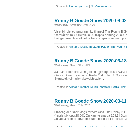
Posted in
Uncategorized
|
No Comments »
Ronny B Goode Show 2020-09-02
Wednesday, September 2nd, 2020
Visst blir det ett program i kväll med! The Ronny 
Österåker 103,7 i kväll 20.00 (repris söndag 20.00) p
Det går även bra att ladda hem programmet som podc
Posted in
Allmänt
,
Musik
,
nostalgi
,
Radio
,
The Ronny 
Ronny B Goode Show 2020-03-18
Wednesday, March 18th, 2020
Ja, saker och ting är inte riktigt som de brukar vara fö
Goode Show. Lyssna på Radio Österåker 103,7 i kväl
Storstockholm eller via webbradio ...
Posted in
Allmänt
,
medier
,
Musik
,
nostalgi
,
Radio
,
The
Ronny B Goode Show 2020-03-11
Wednesday, March 11th, 2020
Onsdag och snart dags för veckans The Ronny B Go
(repris söndag 20.00). Du kan lyssna på 103,7 i Stor
att ladda hem programmet som podcast för senare avly