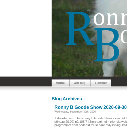
Home
Om mig
Tjänster
Blog Archives
Ronny B Goode Show 2020-09-30
Wednesday, September 30th, 2020
Lill-lördag och The Ronny B Goode Show - kan det bl
söndag 20.00) på 103,7 i Storstockholm eller via web
programmet som podcast för senare avlyssning, kolla