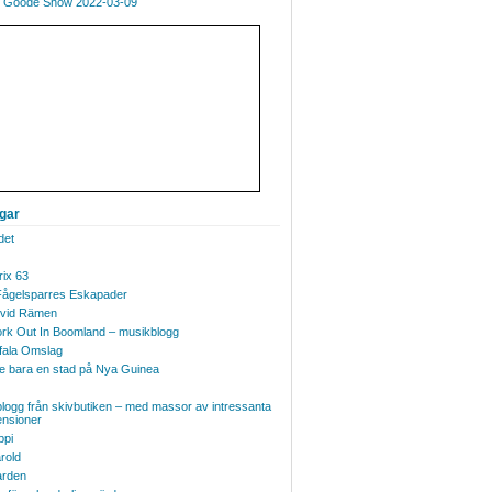
 Goode Show 2022-03-09
ggar
det
ix 63
Fågelsparres Eskapader
vid Rämen
 lWork Out In Boomland – musikblogg
fala Omslag
te bara en stad på Nya Guinea
logg från skivbutiken – med massor av intressanta
ensioner
ppi
rold
rden