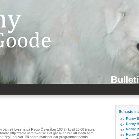
Bullet
Senaste in
Ronny B
Ronny B
Ronny B
i bättre? Lyssna på Radio Österåker 103,7 i kväll 20.00 (repris
bradio http://radio.osteraker.se Det går även bra att ladda hem
Ronny B
 “Play”-arkivet. På andra stationer där programmet sänds ...