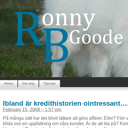
Home
Om mig
Tjänster
Ibland är kredithistorien ointressant…
February 15, 2008 – 1:57 pm
På många sätt har det blivit lättare att göra affärer. Eller? Förr 
bilda oss en uppfattning om våra kunder. Är de att lita på? Kom