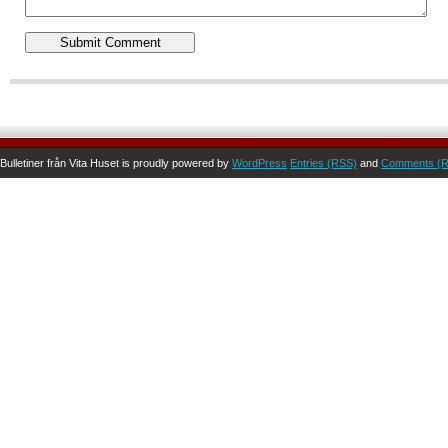
Bulletiner från Vita Huset is proudly powered by
WordPress
Entries (RSS)
and
Comments (