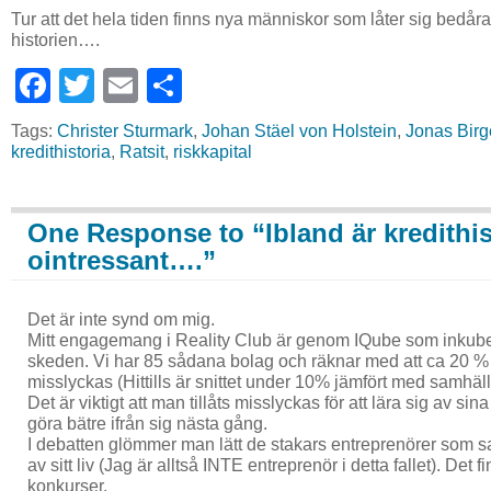
Tur att det hela tiden finns nya människor som låter sig bedår
historien….
Facebook
Twitter
Email
Share
Tags:
Christer Sturmark
,
Johan Stäel von Holstein
,
Jonas Birg
kredithistoria
,
Ratsit
,
riskkapital
One Response to “Ibland är kredithis
ointressant….”
Det är inte synd om mig.
Mitt engagemang i Reality Club är genom IQube som inkuber
skeden. Vi har 85 sådana bolag och räknar med att ca 20 %
misslyckas (Hittills är snittet under 10% jämfört med samhäl
Det är viktigt att man tillåts misslyckas för att lära sig av s
göra bätre ifrån sig nästa gång.
I debatten glömmer man lätt de stakars entreprenörer som sat
av sitt liv (Jag är alltså INTE entreprenör i detta fallet). Det f
konkurser.