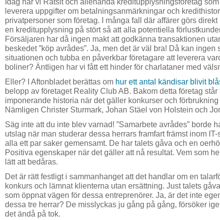
Idag har vi Ratsit och allehanda kreditupplysningsföretag s
leverera uppgifter om betalningsanmärkningar och kredithistori
privatpersoner som företag. I många fall där affärer görs dire
en kreditupplysning på stört så att alla potentiella förlustkunder
Försäljaren har då ingen makt att godkänna transaktionen uta
beskedet ”köp avrådes”. Ja, men det är väl bra! Då kan ingen 
situationen och tubba en påverkbar företagare att leverera varo
boliner? Äntligen har vi fått ett hinder för charlataner med väl
Eller? I Aftonbladet berättas om
hur ett antal kändisar blivit blå
belopp av företaget Reality Club AB. Bakom detta företag står 
imponerande historia när det gäller konkurser och förbrukning 
Nämligen Christer Sturmark, Johan Stäel von Holstein och Jo
Säg inte att du inte blev varnad! ”Samarbete avrådes” borde ha v
utslag när man studerar dessa herrars framfart främst inom IT
alla ett par saker gemensamt. De har talets gåva och en oerhört
Positiva egenskaper när det gäller att nå resultat. Vem som helst
lätt att bedåras.
Det är rätt festligt i sammanhanget att det handlar om en talar
konkurs och lämnat klienterna utan ersättning. Just talets gåva
som öppnat vägen för dessa entreprenörer. Ja, är det inte egen
dessa tre herrar? De misslyckas ju gång på gång, försöker ig
det ändå på tok.