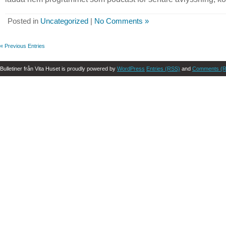
Posted in
Uncategorized
|
No Comments »
« Previous Entries
Bulletiner från Vita Huset is proudly powered by
WordPress
Entries (RSS)
and
Comments (