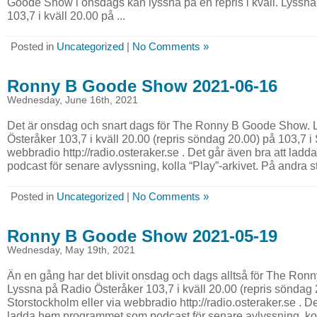
Goode Show i onsdags kan lyssna på en repris i kväll. Lyssn
103,7 i kväll 20.00 på ...
Posted in
Uncategorized
|
No Comments »
Ronny B Goode Show 2021-06-16
Wednesday, June 16th, 2021
Det är onsdag och snart dags för The Ronny B Goode Show. 
Österåker 103,7 i kväll 20.00 (repris söndag 20.00) på 103,7 i 
webbradio http://radio.osteraker.se . Det går även bra att l
podcast för senare avlyssning, kolla “Play”-arkivet. På andra sta
Posted in
Uncategorized
|
No Comments »
Ronny B Goode Show 2021-05-19
Wednesday, May 19th, 2021
Än en gång har det blivit onsdag och dags alltså för The Ro
Lyssna på Radio Österåker 103,7 i kväll 20.00 (repris söndag 
Storstockholm eller via webbradio http://radio.osteraker.se . De
ladda hem programmet som podcast för senare avlyssning, kolla