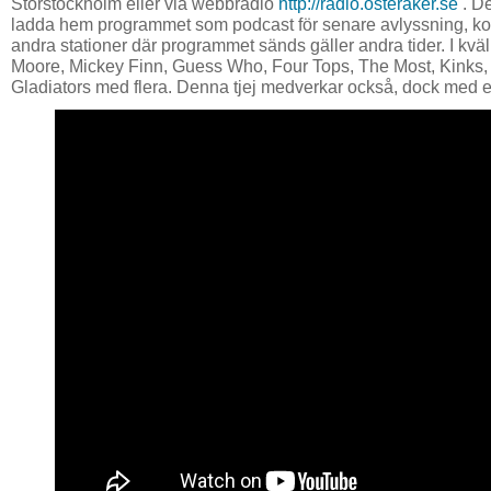
Storstockholm eller via webbradio
http://radio.osteraker.se
. De
ladda hem programmet som podcast för senare avlyssning, koll
andra stationer där programmet sänds gäller andra tider. I kvä
Moore, Mickey Finn, Guess Who, Four Tops, The Most, Kinks, 
Gladiators med flera. Denna tjej medverkar också, dock med e