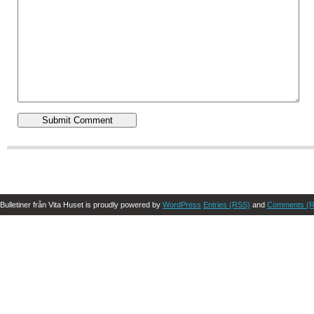
Bulletiner från Vita Huset is proudly powered by
WordPress
Entries (RSS)
and
Comments (