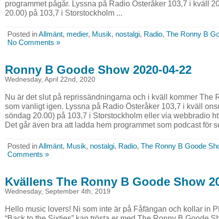
programmet pågår. Lyssna på Radio Österåker 103,7 i kväll 20
20.00) på 103,7 i Storstockholm ...
Posted in
Allmänt
,
medier
,
Musik
,
nostalgi
,
Radio
,
The Ronny B G
No Comments »
Ronny B Goode Show 2020-04-22
Wednesday, April 22nd, 2020
Nu är det slut på reprissändningarna och i kväll kommer Th
som vanligt igen. Lyssna på Radio Österåker 103,7 i kväll ons
söndag 20.00) på 103,7 i Storstockholm eller via webbradio htt
Det går även bra att ladda hem programmet som podcast för se
Posted in
Allmänt
,
Musik
,
nostalgi
,
Radio
,
The Ronny B Goode Sh
Comments »
Kvällens The Ronny B Goode Show 20
Wednesday, September 4th, 2019
Hello music lovers! Ni som inte är på Fåfängan och kollar in 
“Back to the Sixties” kan trösta er med The Ronny B Goode 