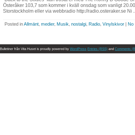
Österåker 103,7 som kommer i kväll onsdag som vanligt 20.00
Storstockholm eller via webbradio http://radio.osteraker.se Ni ..
Posted in
Allmänt
,
medier
,
Musik
,
nostalgi
,
Radio
,
Vinylskivor
|
No
Bulletiner från Vita Huset is proudly powered by
WordPress
Entries (RSS)
and
Comments (