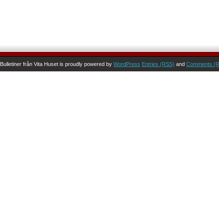
Bulletiner från Vita Huset is proudly powered by
WordPress
Entries (RSS)
and
Comments (