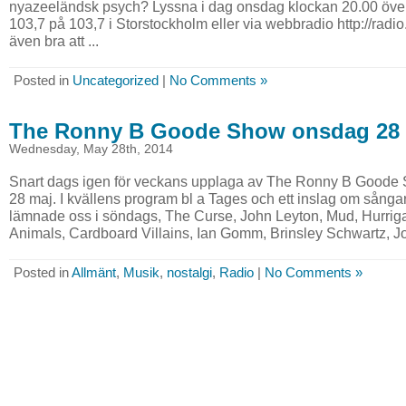
nyazeeländsk psych? Lyssna i dag onsdag klockan 20.00 öve
103,7 på 103,7 i Storstockholm eller via webbradio http://radio
även bra att ...
Posted in
Uncategorized
|
No Comments »
The Ronny B Goode Show onsdag 28
Wednesday, May 28th, 2014
Snart dags igen för veckans upplaga av The Ronny B Goode
28 maj. I kvällens program bl a Tages och ett inslag om så
lämnade oss i söndags, The Curse, John Leyton, Mud, Hurri
Animals, Cardboard Villains, Ian Gomm, Brinsley Schwartz, Jo
Posted in
Allmänt
,
Musik
,
nostalgi
,
Radio
|
No Comments »