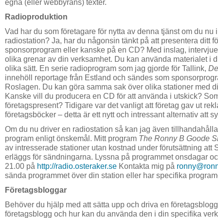
egna (eller webbyråns) texter.
Radioproduktion
Vad har du som företagare för nytta av denna tjänst om du nu i
radiostation? Ja, har du någonsin tänkt på att presentera ditt fö
sponsorprogram eller kanske på en CD? Med inslag, intervjuer
olika grenar av din verksamhet. Du kan använda materialet i 
olika sätt. En serie radioprogram som jag gjorde för Tallink,
De
innehöll reportage från Estland och sändes som sponsorprog
Roslagen. Du kan göra samma sak över olika stationer med di
Kanske vill du producera en CD för att använda i utskick? So
företagspresent? Tidigare var det vanligt att företag gav ut re
företagsböcker – detta är ett nytt och intressant alternativ att 
Om du nu driver en radiostation så kan jag även tillhandahål
program enligt önskemål. Mitt program
The Ronny B Goode 
av intresserade stationer utan kostnad under förutsättning att
erläggs för sändningarna. Lyssna på programmet onsdagar o
21.00 på
http://radio.osteraker.se
Kontakta mig på
ronny@ron
sända programmet över din station eller har specifika progra
Företagsbloggar
Behöver du hjälp med att sätta upp och driva en företagsblog
företagsblogg och hur kan du använda den i din specifika ver