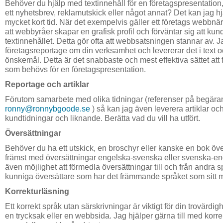
Behöver du hjälp med textinnehåll för en företagspresentation
ett nyhetsbrev, reklamutskick eller något annat? Det kan jag h
mycket kort tid. När det exempelvis gäller ett företags webbnär
att webbyråer skapar en grafisk profil och förväntar sig att kund
textinnehållet. Detta gör ofta att webbsatsningen stannar av. Ja
företagsreportage om din verksamhet och levererar det i text oc
önskemål. Detta är det snabbaste och mest effektiva sättet att 
som behövs för en företagspresentation.
Reportage och artiklar
Förutom samarbete med olika tidningar (referenser på begära
ronny@ronnybgoode.se
) så kan jag även leverera artiklar och
kundtidningar och liknande. Berätta vad du vill ha utfört.
Översättningar
Behöver du ha ett utskick, en broschyr eller kanske en bok öve
främst med översättningar engelska-svenska eller svenska-en
även möjlighet att förmedla översättningar till och från andra
kunniga översättare som har det främmande språket som sitt 
Korrekturläsning
Ett korrekt språk utan särskrivningar är viktigt för din trovärdig
en trycksak eller en webbsida. Jag hjälper gärna till med korr