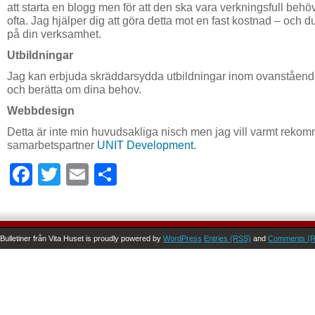
att starta en blogg men för att den ska vara verkningsfull beh
ofta. Jag hjälper dig att göra detta mot en fast kostnad – och 
på din verksamhet.
Utbildningar
Jag kan erbjuda skräddarsydda utbildningar inom ovanstående
och berätta om dina behov.
Webbdesign
Detta är inte min huvudsakliga nisch men jag vill varmt rek
samarbetspartner
UNIT Development
.
Facebook
Twitter
Email
Share
Bulletiner från Vita Huset is proudly powered by
WordPress
Entries (RSS)
and
Comments (