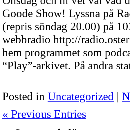
Onsdag och ni vet väl vad 
Goode Show! Lyssna på Radi
(repris söndag 20.00) på 10
webbradio http://radio.oster
hem programmet som podcast
“Play”-arkivet. På andra stat
Posted in
Uncategorized
|
N
« Previous Entries