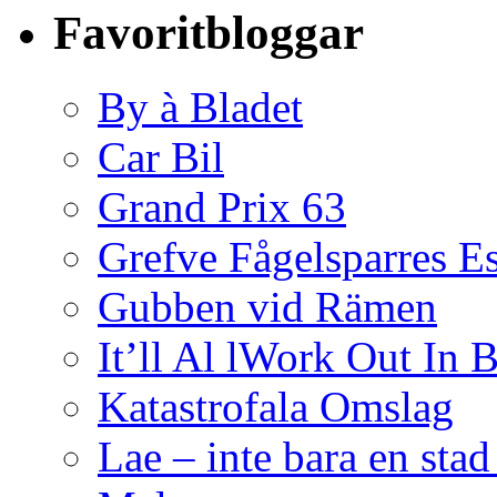
Favoritbloggar
By à Bladet
Car Bil
Grand Prix 63
Grefve Fågelsparres E
Gubben vid Rämen
It’ll Al lWork Out In
Katastrofala Omslag
Lae – inte bara en sta