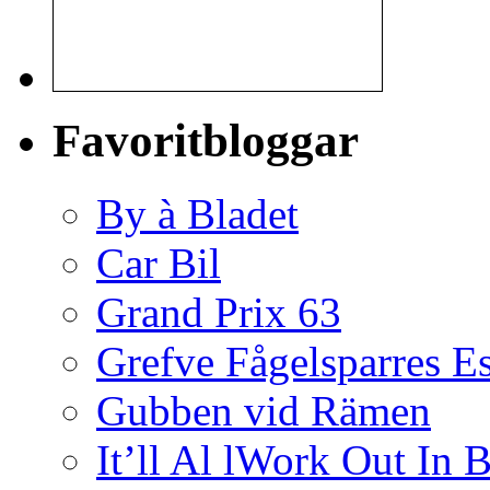
Favoritbloggar
By à Bladet
Car Bil
Grand Prix 63
Grefve Fågelsparres E
Gubben vid Rämen
It’ll Al lWork Out In