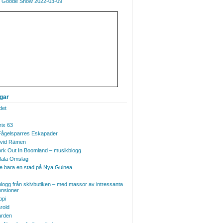
 Goode Show 2022-03-09
ggar
det
ix 63
Fågelsparres Eskapader
vid Rämen
 lWork Out In Boomland – musikblogg
fala Omslag
te bara en stad på Nya Guinea
logg från skivbutiken – med massor av intressanta
ensioner
ppi
rold
rden