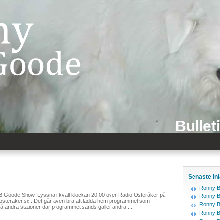
Bullet
Senaste in
Ronny B
 Goode Show. Lyssna i kväll klockan 20.00 över Radio Österåker på
Ronny B
io.osteraker.se . Det går även bra att ladda hem programmet som
Ronny B
På andra stationer där programmet sänds gäller andra ...
Ronny B