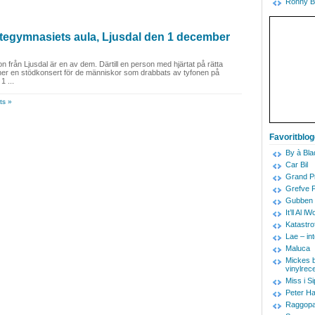
Ronny B
ottegymnasiets aula, Ljusdal den 1 december
n från Ljusdal är en av dem. Därtill en person med hjärtat på rätta
er en stödkonsert för de människor som drabbats av tyfonen på
1 ...
s »
Favoritblo
By à Bla
Car Bil
Grand Pr
Grefve 
Gubben 
It’ll Al
Katastro
Lae – in
Maluca
Mickes b
vinylrec
Miss i Si
Peter Ha
Raggopa