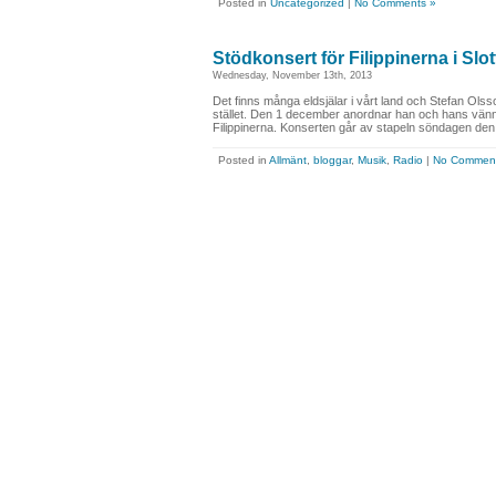
Posted in
Uncategorized
|
No Comments »
Stödkonsert för Filippinerna i Sl
Wednesday, November 13th, 2013
Det finns många eldsjälar i vårt land och Stefan Olsso
stället. Den 1 december anordnar han och hans vänn
Filippinerna. Konserten går av stapeln söndagen den 
Posted in
Allmänt
,
bloggar
,
Musik
,
Radio
|
No Comment