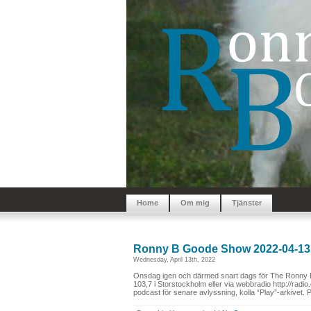
Home
Om mig
Tjänster
Ronny B Goode Show 2022-04-13
Wednesday, April 13th, 2022
Onsdag igen och därmed snart dags för The Ronny B
103,7 i Storstockholm eller via webbradio http://rad
podcast för senare avlyssning, kolla “Play”-arkivet. 