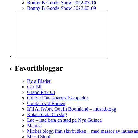
Ronny B Goode Show 2022-03-16
Ronny B Goode Show 2022-03-09
Favoritbloggar
By à Bladet
Car Bil
Grand Prix 63
Grefve Fågelsparres Eskapader
Gubben vid Rämen
It’ll Al lWork Out In Boomland – musikblogg
Katastrofala Omslag
Lae – inte bara en stad på Nya Guinea
Maluca
Mickes blogg från skivbutiken – med massor av intressan
Miss i Sippi