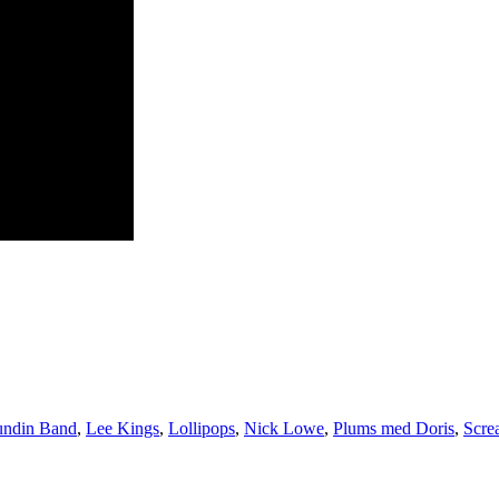
undin Band
,
Lee Kings
,
Lollipops
,
Nick Lowe
,
Plums med Doris
,
Scre