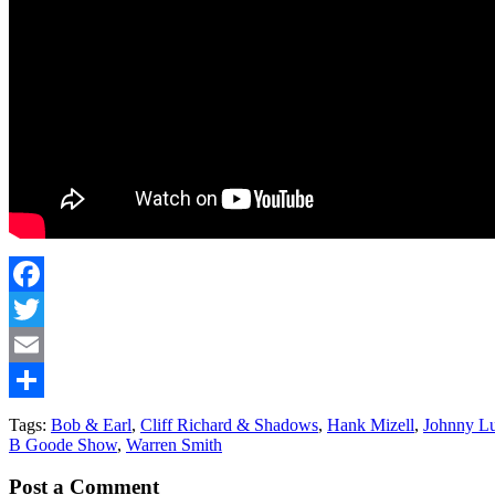
Facebook
Twitter
Email
Share
Tags:
Bob & Earl
,
Cliff Richard & Shadows
,
Hank Mizell
,
Johnny L
B Goode Show
,
Warren Smith
Post a Comment