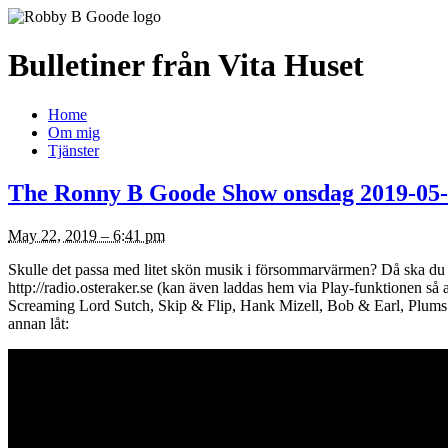
Bulletiner från Vita Huset
Home
Om mig
Tjänster
The Ronny B Goode Show onsdag 2019-05
May 22, 2019 – 6:41 pm
Skulle det passa med litet skön musik i försommarvärmen? Då ska d
http://radio.osteraker.se (kan även laddas hem via Play-funktionen s
Screaming Lord Sutch, Skip & Flip, Hank Mizell, Bob & Earl, Plums
annan låt: