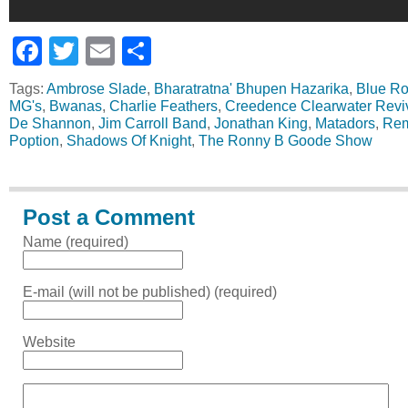
Facebook
Twitter
Email
Share
Tags:
Ambrose Slade
,
Bharatratna' Bhupen Hazarika
,
Blue R
MG's
,
Bwanas
,
Charlie Feathers
,
Creedence Clearwater Revi
De Shannon
,
Jim Carroll Band
,
Jonathan King
,
Matadors
,
Rem
Poption
,
Shadows Of Knight
,
The Ronny B Goode Show
Post a Comment
Name (required)
E-mail (will not be published) (required)
Website