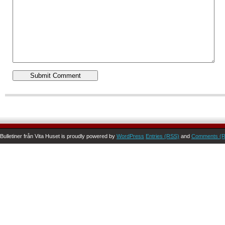
Bulletiner från Vita Huset is proudly powered by
WordPress
Entries (RSS)
and
Comments (