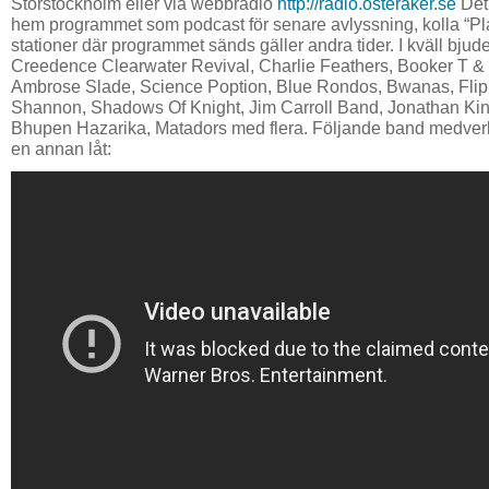
Storstockholm eller via webbradio
http://radio.osteraker.se
Det 
hem programmet som podcast för senare avlyssning, kolla “Pla
stationer där programmet sänds gäller andra tider. I kväll bjud
Creedence Clearwater Revival, Charlie Feathers, Booker T &
Ambrose Slade, Science Poption, Blue Rondos, Bwanas, Flip
Shannon, Shadows Of Knight, Jim Carroll Band, Jonathan Kin
Bhupen Hazarika, Matadors med flera. Följande band medver
en annan låt: