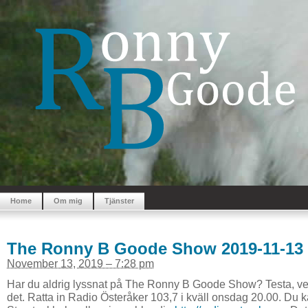
Home
Om mig
Tjänster
The Ronny B Goode Show 2019-11-13
November 13, 2019 – 7:28 pm
Har du aldrig lyssnat på The Ronny B Goode Show? Testa, vet 
det. Ratta in Radio Österåker 103,7 i kväll onsdag 20.00. Du k