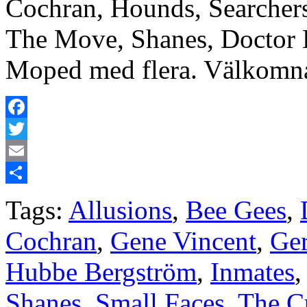
Cochran, Hounds, Searcher
The Move, Shanes, Doctor 
Moped med flera. Välkomna 
Facebook
Twitter
Email
Share
Tags:
Allusions
,
Bee Gees
,
Cochran
,
Gene Vincent
,
Ge
Hubbe Bergström
,
Inmates
Shanes
,
Small Faces
,
The C