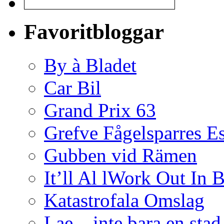
Favoritbloggar
By à Bladet
Car Bil
Grand Prix 63
Grefve Fågelsparres E
Gubben vid Rämen
It’ll Al lWork Out In
Katastrofala Omslag
Lae – inte bara en sta