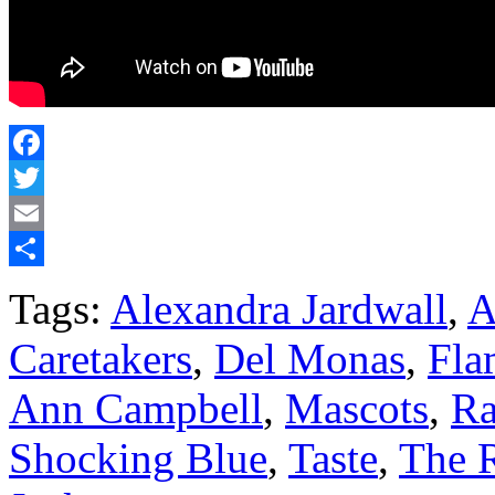
Facebook
Twitter
Email
Share
Tags:
Alexandra Jardwall
,
A
Caretakers
,
Del Monas
,
Fla
Ann Campbell
,
Mascots
,
Ra
Shocking Blue
,
Taste
,
The 