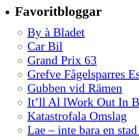
Favoritbloggar
By à Bladet
Car Bil
Grand Prix 63
Grefve Fågelsparres E
Gubben vid Rämen
It’ll Al lWork Out In
Katastrofala Omslag
Lae – inte bara en sta