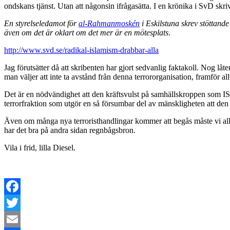
ondskans tjänst. Utan att någonsin ifrågasätta. I en krönika i SvD skri
En styrelseledamot för
al-Rahmanmoskén
i Eskilstuna skrev stöttand
även om det är oklart om det mer är en mötesplats
.
http://www.svd.se/radikal-islamism-drabbar-alla
Jag förutsätter då att skribenten har gjort sedvanlig faktakoll. Nog l
man väljer att inte ta avstånd från denna terrororganisation, framför a
Det är en nödvändighet att den kräftsvulst på samhällskroppen som IS utg
terrorfraktion som utgör en så försumbar del av mänskligheten att den fö
Även om många nya terroristhandlingar kommer att begås måste vi alla 
har det bra på andra sidan regnbågsbron.
Vila i frid, lilla Diesel.
Facebook
Twitter