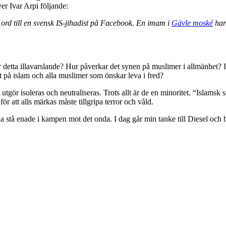
ver Ivar Arpi följande:
e ord till en svensk IS-jihadist på Facebook. En imam i
Gävle moské
har 
åter detta illavarslande? Hur påverkar det synen på muslimer i allmänhe
llt på islam och alla muslimer som önskar leva i fred?
ör isoleras och neutraliseras. Trots allt är de en minoritet. “Islamsk sta
r att alls märkas måste tillgripa terror och våld.
stå enade i kampen mot det onda. I dag går min tanke till Diesel och ha