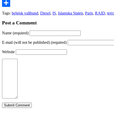
Email
Share
Tags:
belgisk vallhund
,
Diesel
,
IS
,
Islamska Staten
,
Paris
,
RAID
,
terr
Post a Comment
Name (required)
E-mail (will not be published) (required)
Website