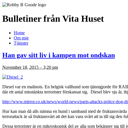
Bulletiner från Vita Huset
Home
Om mig
Tjänster
Han gav sitt liv i kampen mot ondskan
November 18, 2015 – 3:20 pm
Diesel var en malinois. En belgisk vallhund som tjänstgjorde för RAID 
där ett antal misstänkta terrorister förskansat sig. Diesel blev sju år,
http://www.mirror.co.uk/news/world-news/paris-attacks-police-dog-d
Hur kan man då alls nämna en hund i samband med de fruktansvärda terr
terrorattack är så fruktansvärt att det kan vara svårt att ta till sig d
Dessa terrorister är en mikroskopisk del av alla som bekänner sig till i