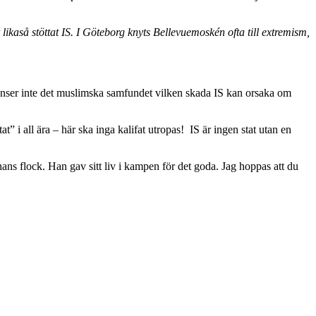
likaså stöttat IS. I Göteborg knyts Bellevuemoskén ofta till extremism,
t? Inser inte det muslimska samfundet vilken skada IS kan orsaka om
t” i all ära – här ska inga kalifat utropas! IS är ingen stat utan en
ns flock. Han gav sitt liv i kampen för det goda. Jag hoppas att du