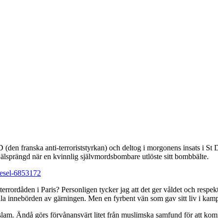
(den franska anti-terroriststyrkan) och deltog i morgonens insats i St D
 ihjälsprängd när en kvinnlig självmordsbombare utlöste sitt bombbälte.
iesel-6853172
ordåden i Paris? Personligen tycker jag att det ger våldet och respekt
en fulla innebörden av gärningen. Men en fyrbent vän som gav sitt liv i ka
slam. Ändå görs förvånansvärt litet från muslimska samfund för att komma t