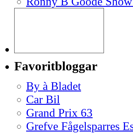
Ronny B Goode Show
Favoritbloggar
By à Bladet
Car Bil
Grand Prix 63
Grefve Fågelsparres E