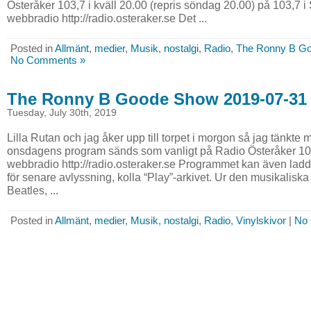
Österåker 103,7 i kväll 20.00 (repris söndag 20.00) på 103,7 i 
webbradio http://radio.osteraker.se Det ...
Posted in
Allmänt
,
medier
,
Musik
,
nostalgi
,
Radio
,
The Ronny B G
No Comments »
The Ronny B Goode Show 2019-07-31
Tuesday, July 30th, 2019
Lilla Rutan och jag åker upp till torpet i morgon så jag tänkte
onsdagens program sänds som vanligt på Radio Österåker 103,
webbradio http://radio.osteraker.se Programmet kan även la
för senare avlyssning, kolla “Play”-arkivet. Ur den musikali
Beatles, ...
Posted in
Allmänt
,
medier
,
Musik
,
nostalgi
,
Radio
,
Vinylskivor
|
No