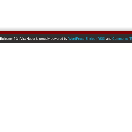
Bulletiner från Vita Huset is proudly powered by
WordPress
Entries (RSS)
and
Comments (