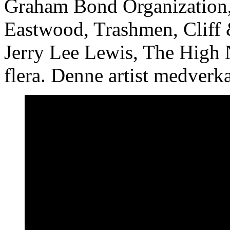
Graham Bond Organization,
Eastwood, Trashmen, Clif
Jerry Lee Lewis, The Hig
flera. Denne artist medverk