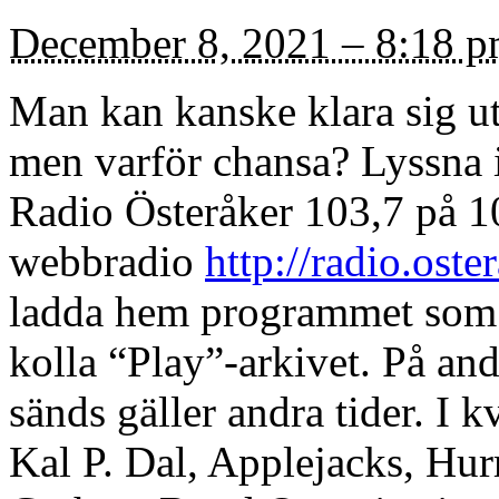
December 8, 2021 – 8:18 
Man kan kanske klara sig
men varför chansa? Lyssna 
Radio Österåker 103,7 på 10
webbradio
http://radio.oste
ladda hem programmet som p
kolla “Play”-arkivet. På an
sänds gäller andra tider. I 
Kal P. Dal, Applejacks, Hu