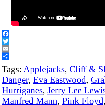
Facebook
Twitter
Email
Share
Tags:
Applejacks
,
Cliff & 
Danger
,
Eva Eastwood
,
Gra
Hurriganes
,
Jerry Lee Lewi
Manfred Mann
,
Pink Floyd