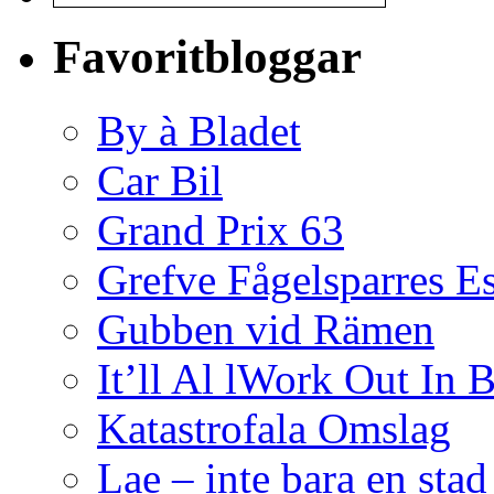
Favoritbloggar
By à Bladet
Car Bil
Grand Prix 63
Grefve Fågelsparres E
Gubben vid Rämen
It’ll Al lWork Out In
Katastrofala Omslag
Lae – inte bara en sta