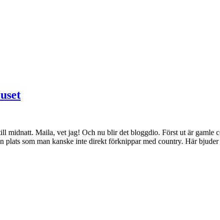
Huset
till midnatt. Maila, vet jag! Och nu blir det bloggdio. Först ut är gam
en plats som man kanske inte direkt förknippar med country. Här bjuder i