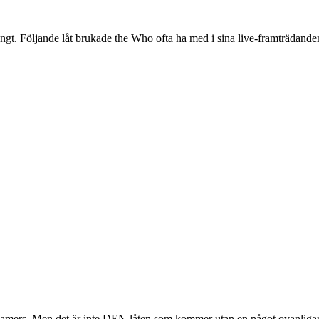
t långt. Följande låt brukade the Who ofta ha med i sina live-framträd
reamers. Men det är inte DEN låten som kommer utan en något ovanligare