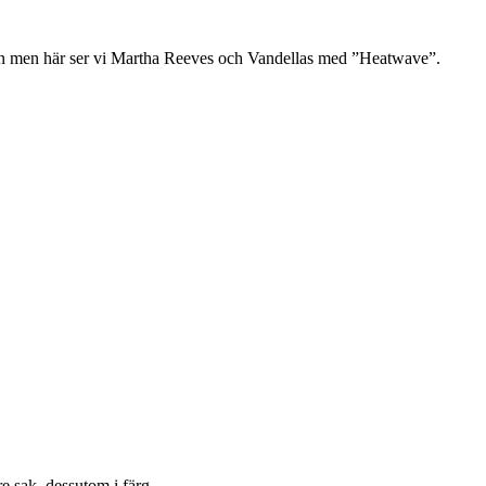
anden men här ser vi Martha Reeves och Vandellas med ”Heatwave”.
 sak, dessutom i färg.