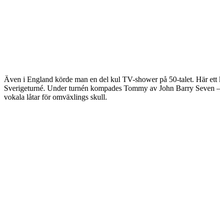
Även i England körde man en del kul TV-shower på 50-talet. Här ett 
Sverigeturné. Under turnén kompades Tommy av John Barry Seven – ban
vokala låtar för omväxlings skull.