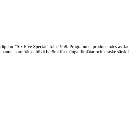
klipp ur ”Six Five Special” från 1958. Programmet producerades av Ja
det som främst blivit berömt för många filmlåtar och kanske särskilt