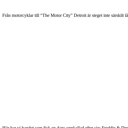
Från motorcyklar till “The Motor City” Detroit är steget inte särskil
Här har vi bandet som fick en dans uppkallad efter sig: Freddie & D