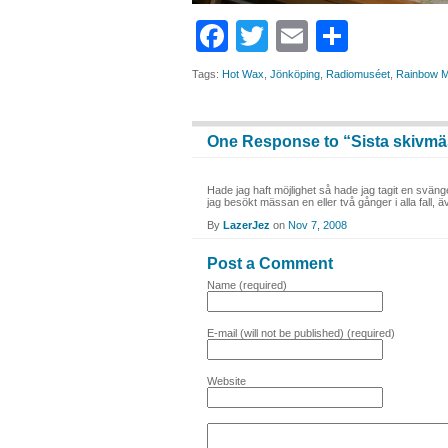
Facebook
Twitter
Email
Share
Tags:
Hot Wax
,
Jönköping
,
Radiomuséet
,
Rainbow M
One Response to “Sista skivmä
Hade jag haft möjlighet så hade jag tagit en svänger 
jag besökt mässan en eller två gånger i alla fall,
By
LazerJez
on
Nov 7, 2008
Post a Comment
Name (required)
E-mail (will not be published) (required)
Website