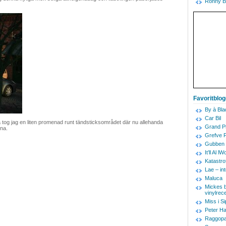
Ronny B
Favoritblo
By à Bla
Car Bil
så tog jag en liten promenad runt tändsticksområdet där nu allehanda
Grand Pr
rna.
Grefve 
Gubben 
It’ll Al
Katastro
Lae – in
Maluca
Mickes b
vinylrec
Miss i Si
Peter Ha
Raggopa