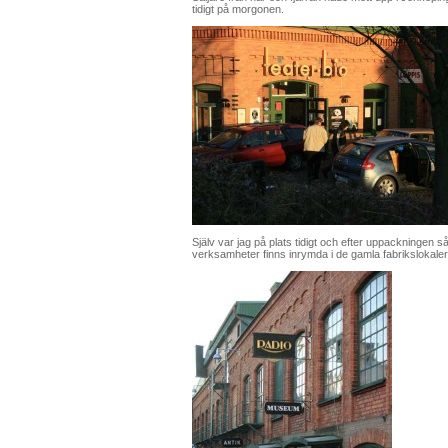
tidigt på morgonen.
Själv var jag på plats tidigt och efter uppackningen 
verksamheter finns inrymda i de gamla fabrikslokale