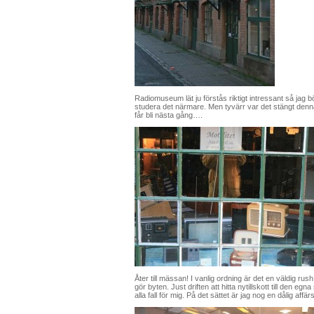
Radiomuseum lät ju förstås riktigt intressant så jag 
studera det närmare. Men tyvärr var det stängt denn
får bli nästa gång….
Åter till mässan! I vanlig ordning är det en väldig r
gör byten. Just driften att hitta nytillskott till den e
alla fall för mig. På det sättet är jag nog en dålig a