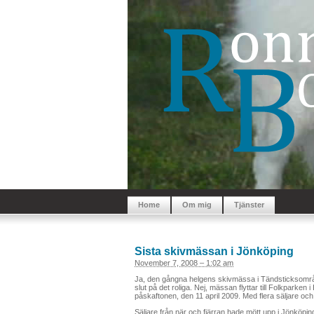
Home
Om mig
Tjänster
Sista skivmässan i Jönköping
November 7, 2008 – 1:02 am
Ja, den gångna helgens skivmässa i Tändsticksområdet 
slut på det roliga. Nej, mässan flyttar till Folkparke
påskaftonen, den 11 april 2009. Med flera säljare och
Säljare från när och fjärran hade mött upp i Jönköpi