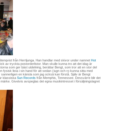
t Stenqvist från Herrljunga. Han handlar med skivor under namnet
Hot
ck av tryckta postorderlistor. Man skulle kunna tro att det idag är
storna som ger bäst utdelning, berättar Bengt, som tror att en stor del
en fysisk lista i sin hand för att sedan i lugn och ro kunna sitta med
r sannerligen en känsla som jag också kan förstå. Själv är Bengt
 är klassiska
Sun Records
från Memphis, Tennessee. Dessvärre blir det
etta märke. Givetvis avspeglas det egna musikintresset i försäljningslagret