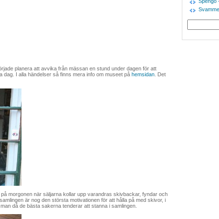
Spengo –
Svammel
började planera att avvika från mässan en stund under dagen för att
a dag. I alla händelser så finns mera info om museet på
hemsidan
. Det
ush på morgonen när säljarna kollar upp varandras skivbackar, fyndar och
gna samlingen är nog den största motivationen för att hålla på med skivor, i
ffärsman då de bästa sakerna tenderar att stanna i samlingen.