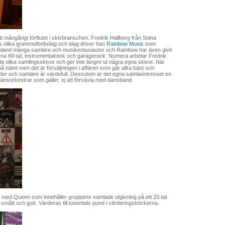
mångårigt förflutet i skivbranschen. Fredrik Hallberg från Solna
 hos olika grammofonbolag och idag driver han
Rainbow Music
som
nd bland många samlare och musikentusiaster och Rainbow har även givit
erna 60-tal, instrumentalrock och garagerock. Numera arbetar Fredrik
la olika samlingsskivor och ger inte längre ut några egna skivor. När
på nätet men det är försäljningen i affären som går allra bäst och
der och samlare är värdefull. Dessutom är det egna samlarintresset en
 dansorkestrar som gäller, ej att förväxla med dansband.
ox med Queen som innehåller gruppens samlade utgivning på ett 20-tal
mått och gott. Värderas till tusentals pund i värderingsböckerna.