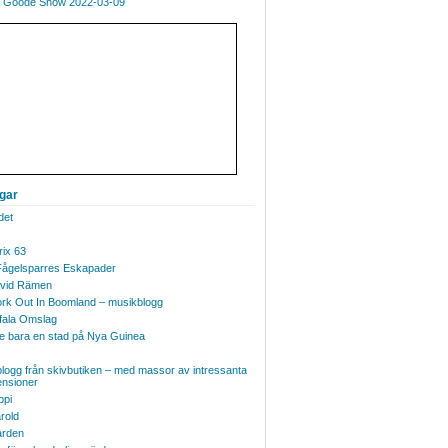
 Goode Show 2022-03-09
ggar
det
ix 63
Fågelsparres Eskapader
vid Rämen
 lWork Out In Boomland – musikblogg
fala Omslag
te bara en stad på Nya Guinea
logg från skivbutiken – med massor av intressanta
ensioner
ppi
rold
rden