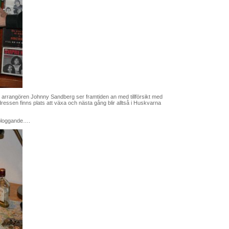
 arrangören Johnny Sandberg ser framtiden an med tillförsikt med
dressen finns plats att växa och nästa gång blir alltså i Huskvarna
t bloggande….