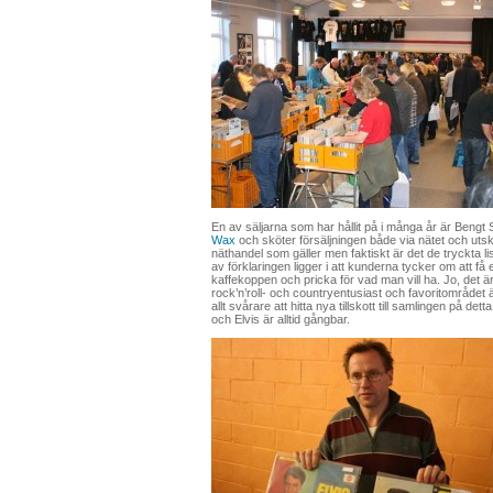
En av säljarna som har hållit på i många år är Beng
Wax
och sköter försäljningen både via nätet och utski
näthandel som gäller men faktiskt är det de tryckta li
av förklaringen ligger i att kunderna tycker om att få 
kaffekoppen och pricka för vad man vill ha. Jo, det ä
rock’n’roll- och countryentusiast och favoritområdet
allt svårare att hitta nya tillskott till samlingen på d
och Elvis är alltid gångbar.