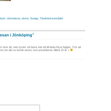
usic
,
skivmässa
,
skivor
,
Sunjay
,
Tändsticksområdet
ssan i Jönköping”
över dit, men tyvärr så fanns inte tid till detta förra helgen. Tror att
 även om det nu borde anses som preskiberat. Alltså 15 år +