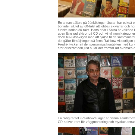
En annan säljare på Jönköpingsmässan har också ett 
började i slutet av 60-talet att jobba i skivaffär och
funnits sedan 80-talet. Hans affär i Solna är välkä
ut en lång rad skivor på CD och vinyl inom kategori
dock huvudsakligen med att hjälpa till att sammanstäl
det gäller försäljningen så finns Rainbow visserligen 
Fredrik tycker att den personliga kontakten med kun
stor drivkraft och just nu är det framför allt svenska
En riktig raritet i Rainbow:s lager är denna samlarb
CD-skivor, ram för väggmontering och mycket annat s