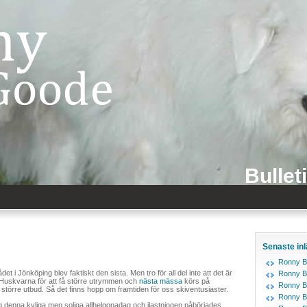
Bullet
Senaste in
Ronny B
i Jönköping blev faktiskt den sista. Men tro för all del inte att det är
Ronny B
n i Huskvarna för att få större utrymmen och
nästa mässa
körs på
Ronny B
 större utbud. Så det finns hopp om framtiden för oss skiventusiaster.
Ronny B
ng denna kyliga men soliga allhelgonadag och ilastningen påbörjades