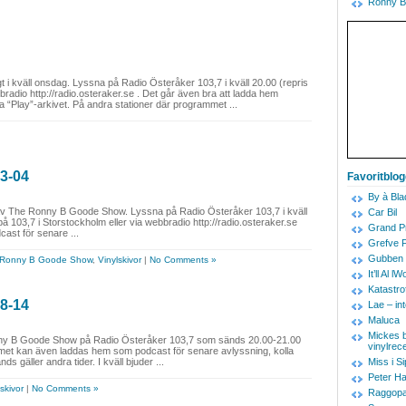
Ronny B
kväll onsdag. Lyssna på Radio Österåker 103,7 i kväll 20.00 (repris
radio http://radio.osteraker.se . Det går även bra att ladda hem
 “Play”-arkivet. På andra stationer där programmet ...
3-04
Favoritblo
By à Bla
av The Ronny B Goode Show. Lyssna på Radio Österåker 103,7 i kväll
Car Bil
 103,7 i Storstockholm eller via webbradio http://radio.osteraker.se
Grand Pr
ast för senare ...
Grefve 
Gubben 
 Ronny B Goode Show
,
Vinylskivor
|
No Comments »
It’ll Al
Katastro
8-14
Lae – in
Maluca
Mickes b
onny B Goode Show på Radio Österåker 103,7 som sänds 20.00-21.00
vinylrec
ammet kan även laddas hem som podcast för senare avlyssning, kolla
 gäller andra tider. I kväll bjuder ...
Miss i Si
Peter Ha
skivor
|
No Comments »
Raggopa