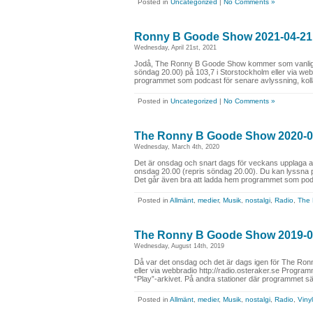
Posted in
Uncategorized
|
No Comments »
Ronny B Goode Show 2021-04-21
Wednesday, April 21st, 2021
Jodå, The Ronny B Goode Show kommer som vanligt i 
söndag 20.00) på 103,7 i Storstockholm eller via webb
programmet som podcast för senare avlyssning, kolla
Posted in
Uncategorized
|
No Comments »
The Ronny B Goode Show 2020-0
Wednesday, March 4th, 2020
Det är onsdag och snart dags för veckans upplaga 
onsdag 20.00 (repris söndag 20.00). Du kan lyssna på
Det går även bra att ladda hem programmet som podc
Posted in
Allmänt
,
medier
,
Musik
,
nostalgi
,
Radio
,
The
The Ronny B Goode Show 2019-0
Wednesday, August 14th, 2019
Då var det onsdag och det är dags igen för The R
eller via webbradio http://radio.osteraker.se Progr
“Play”-arkivet. På andra stationer där programmet sänds
Posted in
Allmänt
,
medier
,
Musik
,
nostalgi
,
Radio
,
Vinyl