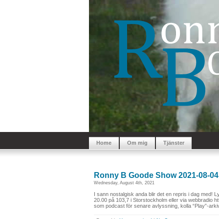
Home
Om mig
Tjänster
Ronny B Goode Show 2021-08-04
Wednesday, August 4th, 2021
I sann nostalgisk anda blir det en repris i dag med!
20.00 på 103,7 i Storstockholm eller via webbradio h
som podcast för senare avlyssning, kolla “Play”-arkiv