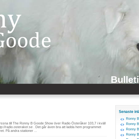
Bullet
Senaste in
Ronny B
 Lyssna till The Ronny B Goode Show över Radio Österåker 103,7 i kväll
Ronny B
ttp://radio.osteraker.se . Det går även bra att ladda hem programmet
Ronny B
et. På andra stationer ...
Ronny B