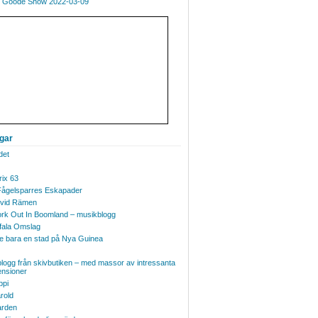
 Goode Show 2022-03-09
ggar
det
ix 63
Fågelsparres Eskapader
vid Rämen
 lWork Out In Boomland – musikblogg
fala Omslag
te bara en stad på Nya Guinea
logg från skivbutiken – med massor av intressanta
ensioner
ppi
rold
rden