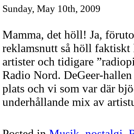
Sunday, May 10th, 2009
Mamma, det höll! Ja, förut
reklamsnutt så höll faktiskt
artister och tidigare ”radiop
Radio Nord. DeGeer-hallen i
plats och vi som var där bj
underhållande mix av artist
Posted in
Musik
,
nostalgi
,