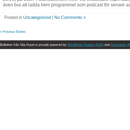
även bra att ladda hem programmet som podcast för senare avl
Posted in
Uncategorized
|
No Comments »
« Previous Entries
Bulletiner från Vita Huset is proudly powered by
WordPress
Entries (RSS)
and
Comments (