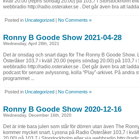
kväll 20.00 (repris söndag 20.00) på 103,7 i Storstockholm elle
webbradio http://radio.osteraker.se . Det går även bra att ladda 
Posted in
Uncategorized
|
No Comments »
Ronny B Goode Show 2021-04-28
Wednesday, April 28th, 2021
Det är onsdag och snart dags för The Ronny B Goode Show. 
Österåker 103,7 i kväll 20.00 (repris söndag 20.00) på 103,7 i 
webbradio http://radio.osteraker.se . Det går även bra att l
podcast för senare avlyssning, kolla “Play”-arkivet. På andra s
programmet ...
Posted in
Uncategorized
|
No Comments »
Ronny B Goode Show 2020-12-16
Wednesday, December 16th, 2020
Det är inte bara julen som står för dörren utan även The R
kommer mycket snart. Lyssna på Radio Österåker 103,7 i kväll
20.00) på 103,7 i Storstockholm eller via webbradio http://radi