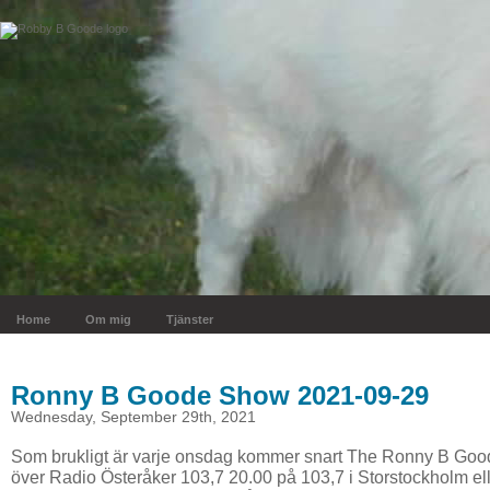
Home
Om mig
Tjänster
Ronny B Goode Show 2021-09-29
Wednesday, September 29th, 2021
Som brukligt är varje onsdag kommer snart The Ronny B Good
över Radio Österåker 103,7 20.00 på 103,7 i Storstockholm el