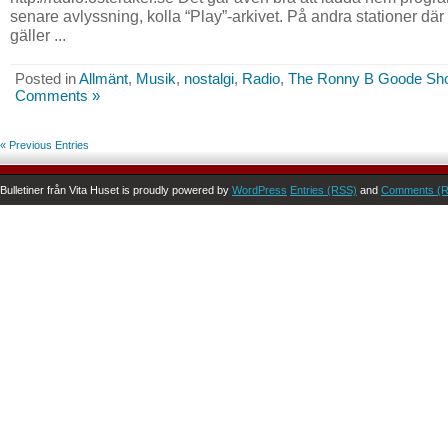
senare avlyssning, kolla “Play”-arkivet. På andra stationer d
gäller ...
Posted in
Allmänt
,
Musik
,
nostalgi
,
Radio
,
The Ronny B Goode Sh
Comments »
« Previous Entries
Bulletiner från Vita Huset is proudly powered by
WordPress
Entries (RSS)
and
Comments (