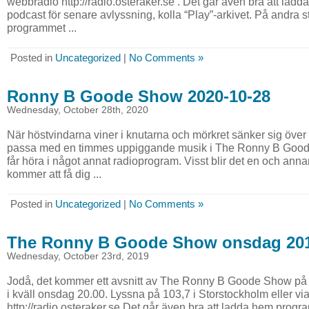
webbradio http://radio.osteraker.se . Det går även bra att l
podcast för senare avlyssning, kolla “Play”-arkivet. På andra s
programmet ...
Posted in
Uncategorized
|
No Comments »
Ronny B Goode Show 2020-10-28
Wednesday, October 28th, 2020
När höstvindarna viner i knutarna och mörkret sänker sig över
passa med en timmes uppiggande musik i The Ronny B Goode
får höra i något annat radioprogram. Visst blir det en och a
kommer att få dig ...
Posted in
Uncategorized
|
No Comments »
The Ronny B Goode Show onsdag 201
Wednesday, October 23rd, 2019
Jodå, det kommer ett avsnitt av The Ronny B Goode Show på
i kväll onsdag 20.00. Lyssna på 103,7 i Storstockholm eller v
http://radio.osteraker.se Det går även bra att ladda hem prog