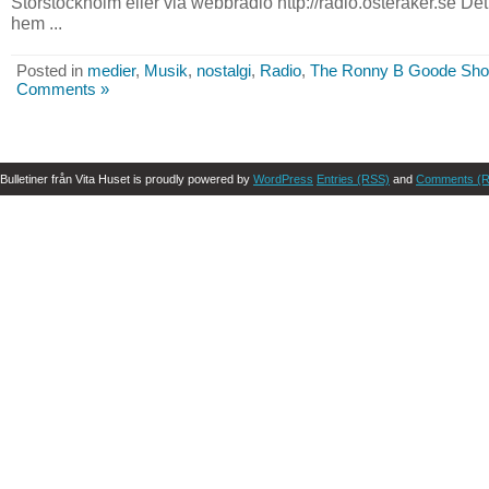
Storstockholm eller via webbradio http://radio.osteraker.se Det
hem ...
Posted in
medier
,
Musik
,
nostalgi
,
Radio
,
The Ronny B Goode Sh
Comments »
Bulletiner från Vita Huset is proudly powered by
WordPress
Entries (RSS)
and
Comments (