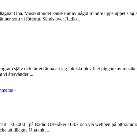
ägnat Ona. Musikutbudet kanske är av något mindre uppsluppet slag än
nner som vi förlorat. Sänds över Radio ...
ogram själv och får erkänna att jag faktiskt blev litet piggare av musike
vi återvänder ...
ments »
t - kl 2000 - på Radio Österåker 103.7 och via webben på http://radio
 att tillägna Ona mitt ...