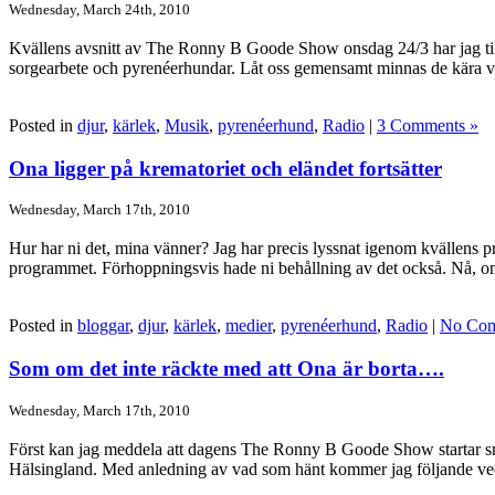
Wednesday, March 24th, 2010
Kvällens avsnitt av The Ronny B Goode Show onsdag 24/3 har jag till
sorgearbete och pyrenéerhundar. Låt oss gemensamt minnas de kära vä
Posted in
djur
,
kärlek
,
Musik
,
pyrenéerhund
,
Radio
|
3 Comments »
Ona ligger på krematoriet och eländet fortsätter
Wednesday, March 17th, 2010
Hur har ni det, mina vänner? Jag har precis lyssnat igenom kvällens pr
programmet. Förhoppningsvis hade ni behållning av det också. Nå, om 
Posted in
bloggar
,
djur
,
kärlek
,
medier
,
pyrenéerhund
,
Radio
|
No Com
Som om det inte räckte med att Ona är borta….
Wednesday, March 17th, 2010
Först kan jag meddela att dagens The Ronny B Goode Show startar snar
Hälsingland. Med anledning av vad som hänt kommer jag följande vecka