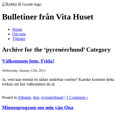
Bulletiner från Vita Huset
Home
Om mig
Tjänster
Archive for the ‘pyrenéerhund’ Category
Välkommen hem, Frida!
Wednesday, January 12th, 2011
Ja, vem kan motstå en sådan underbar varelse? Kanske kommer detta in
tvekan om hur välkommen du är.
Posted in
Allmänt
,
djur
,
pyrenéerhund
|
1 Comment »
Minnesprogram om min vän Ona