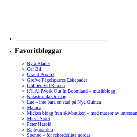
Favoritbloggar
By à Bladet
Car Bil
Grand Prix 63
Grefve Fågelsparres Eskapader
Gubben vid Rämen
It’ll Al lWork Out In Boomland – musikblogg
Katastrofala Omslag
Lae – inte bara en stad på Nya Guinea
Maluca
Mickes blogg från skivbutiken – med massor av intressan
Miss i Sippi
Peter Harold
Raggoparden
Spengo – för rekorderliga nördar